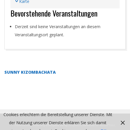
Tanzschuhladen
Karte
Werner
Bevorstehende Veranstaltungen
Kern
Derzeit sind keine Veranstaltungen an diesem
Veranstaltungsort geplant.
2021-
12-
16
SUNNY KIZOMBACHATA
Cookies erleichtern die Bereitstellung unserer Dienste. Mit
der Nutzung unserer Dienste erklären Sie sich damit
Datenschutzerklärung
Designed using
Dispatch
. Powered by
WordPress
.