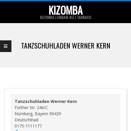
Skip
KIZOMBA
to
KIZOMBA | URBAN-KIZ | TARRAXO
content
Primary
Navigation
TANZSCHUHLADEN WERNER KERN
Menu
Tanzschuhladen Werner Kern
Fürther Str. 246/C
Nürnberg
,
Bayern
90429
Deutschlnad
0175-1111177