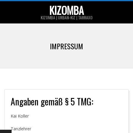
Skip
KIZOMBA
to
KIZOMBA | URBAN-KIZ | TARRAXO
content
Primary
Navigation
IMPRESSUM
Menu
Angaben gemäß § 5 TMG:
Kai Koller
Tanzlehrer