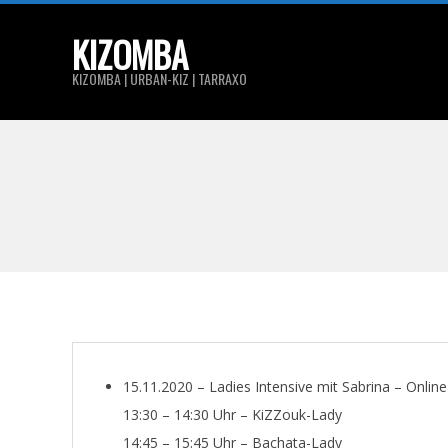
Skip
KIZOMBA
to
content
KIZOMBA | URBAN-KIZ | TARRAXO
15.11.2020 – Ladies Intensive mit Sabrina – Online
13:30 – 14:30 Uhr – KiZZouk-Lady
14:45 – 15:45 Uhr – Bachata-Lady